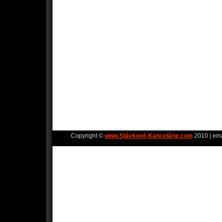
Copyright ©
www.Stávkové-Kancelárie.com
2010 | ema