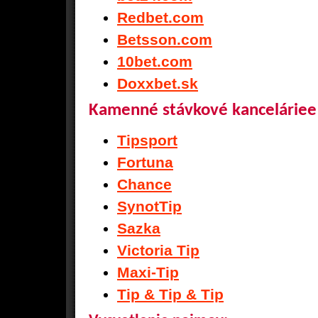
Redbet.com
Betsson.com
10bet.com
Doxxbet.sk
Kamenné stávkové kanceláriee
Tipsport
Fortuna
Chance
SynotTip
Sazka
Victoria Tip
Maxi-Tip
Tip & Tip & Tip