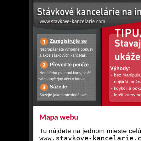
Zaregistrujte se
Nepropásněte výhodné bonusy
a akce sázkových kanceláří.
Převeďte peníze
Výhody:
Není třeba platební karty, stačí
- bez manipula
vám obyčejný účet v bance.
- nejširší mož
Sázejte
- kdykoli a odk
- lepší kursy 
Sázejte jako profesionálové.
Mapa webu
Tu nájdete na jednom mieste celú
www.stavkove-kancelarie.